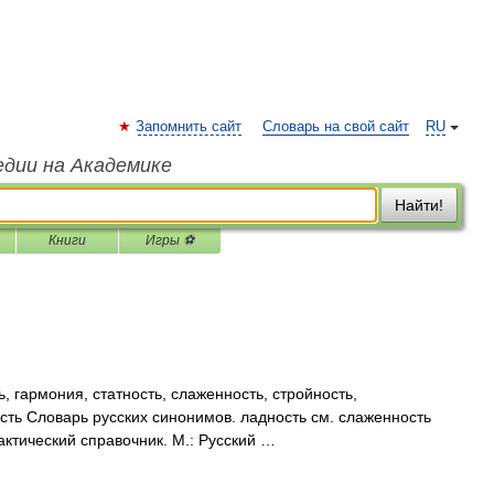
Запомнить сайт
Словарь на свой сайт
RU
едии на Академике
Найти!
Книги
Игры ⚽
, гармония, статность, слаженность, стройность,
ость Словарь русских синонимов. ладность см. слаженность
актический справочник. М.: Русский …