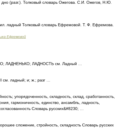
дно (разг.). Толковый словарь Ожегова. С.И. Ожегов, Н.Ю.
прил. ладный Толковый словарь Ефремовой. Т. Ф. Ефремова.
зыка Ефремовой
; ЛАДНЕНЬКО; ЛАДНОСТЬ см. Ладный …
 см. ладный; и; ж.; разг …
ность; упорядоченность, складность, склад, сработанность,
мония, гармоничность, единство, ансамбль, ладность,
ссогласованность Словарь русских&#8230; …
хорошее сложение, стройность, складность Словарь русских