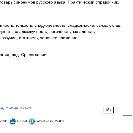
ловарь синонимов русского языка. Практический справочник.
ность; тонкость, сладкопевность, сладкогласие, связь, склад,
дность, сладкозвучность, логичность, складность,
дкозвучие, статность, хорошее сложение …
ния, лад. Ср. согласие …
ка
,
Реклама на сайте
18+
omla,
Drupal,
WordPress, MODx.