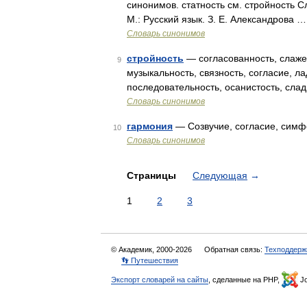
синонимов. статность см. стройность С
М.: Русский язык. З. Е. Александрова …
Словарь синонимов
стройность
— согласованность, слажен
9
музыкальность, связность, согласие, ла
последовательность, осанистость, сла
Словарь синонимов
гармония
— Созвучие, согласие, симфо
10
Словарь синонимов
Страницы
Следующая
→
1
2
3
© Академик, 2000-2026
Обратная связь:
Техподдерж
👣 Путешествия
Экспорт словарей на сайты
, сделанные на PHP,
Jo