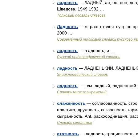
ладность
— ЛАДНЫЙ, ая, ое; ден, дна, 
2
Шведова. 1949 1992 …
Толковый словарь Ожегова
Ладность
— ж. разг. отвлеч. сущ. по 
3
2000 …
Современный толковый словарь русского я
ладность
— л адность, и …
4
Русский орфографический словарь
ладность
— ЛАДНЕНЬКИЙ, ЛАДНЕНЬКО
5
Энциклопедический словарь
ладность
— I см. ладный, ладненький II
6
Словарь многих выражений
слаженность
— согласованность, строй
7
пластика, дружность, согласность, гар
сыгранность. Ant. раскоординация, ра
Словарь синонимов
статность
— ладность, грациозность, 
8