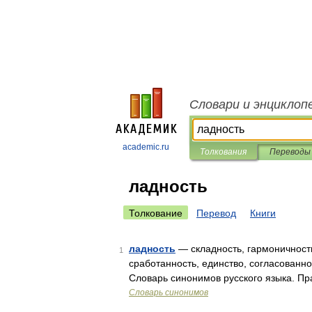
Словари и энциклоп
academic.ru
Толкования
Переводы
ладность
Толкование
Перевод
Книги
ладность
— складность, гармоничность
1
сработанность, единство, согласованн
Словарь синонимов русского языка. Пр
Словарь синонимов